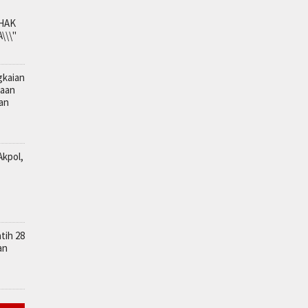
IHAK
\\"
gkaian
kaan
lan
Akpol,
tih 28
an