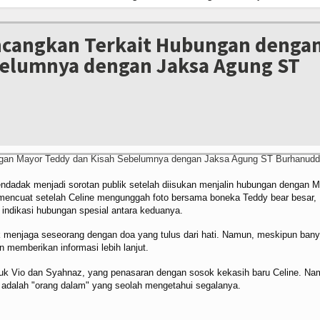
uat Sinergitas Tiga Pilar, Bhabinkamtibmas Polsek Baebunta Sambangi W
, Bhayangkara Luwu Utara FC dan APDESI Sajikan Laga Persahabatan Berakh
incangkan Terkait Hubungan denga
as Polres Luwu Utara Latih 28 Polisi Cilik, Tanamkan Disiplin dan Jiwa Kepem
belumnya dengan Jaksa Agung ST
24 Jam, Tim URC Satreskrim Polres Luwu Utara Ringkus Tiga Pelaku Pengero
an Perayaan HUT ke-81 Kemerdekaan RI, Ribuan Warga Meriahkan Jalan San
uat Sinergitas Tiga Pilar, Bhabinkamtibmas Polsek Baebunta Sambangi W
, Bhayangkara Luwu Utara FC dan APDESI Sajikan Laga Persahabatan Berakh
mendadak menjadi sorotan publik setelah diisukan menjalin hubungan dengan 
 mencuat setelah Celine mengunggah foto bersama boneka Teddy bear besar,
indikasi hubungan spesial antara keduanya.
 menjaga seseorang dengan doa yang tulus dari hati. Namun, meskipun ban
 memberikan informasi lebih lanjut.
suk Vio dan Syahnaz, yang penasaran dengan sosok kekasih baru Celine. Na
dalah "orang dalam" yang seolah mengetahui segalanya.