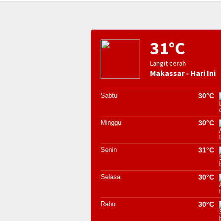
31°C
Langit cerah
Makassar - Hari Ini
Sabtu
30°C
Minggu
30°C
Senin
31°C
Selasa
30°C
Rabu
30°C