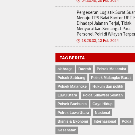
🕔
04:33:40, 20 Feb 2024
Pergeseran Logistik Surat Sua
Menuju TPS Balai Kantor UPT 
Dihadapi Jalanan Terjal, Tidak
Menyurutkan Semangat Para
Personel Polri di Wilayah Terpen
🕔
18:28:33, 13 Feb 2024
TAG BERITA
olahraga
Daerah
Polsek Masamba
Polsek Sabbang
Polsek Malangke Barat
Polsek Malangke
Hukum dan politik
Luwu Utara
Polda Sulawesi Selatan
Polsek Baebunta
Gaya Hidup
Polres Luwu Utara
Nasional
Bisnis & Ekonomi
Internasional
Polda
Kesehatan