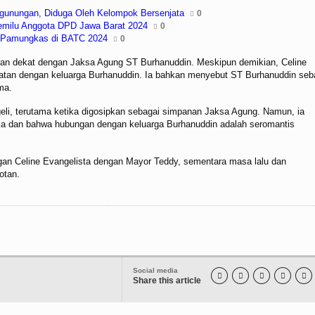
egunungan, Diduga Oleh Kelompok Bersenjata
0
emilu Anggota DPD Jawa Barat 2024
0
an Pamungkas di BATC 2024
0
gan dekat dengan Jaksa Agung ST Burhanuddin. Meskipun demikian, Celine
tan dengan keluarga Burhanuddin. Ia bahkan menyebut ST Burhanuddin seb
ma.
li, terutama ketika digosipkan sebagai simpanan Jaksa Agung. Namun, ia
a dan bahwa hubungan dengan keluarga Burhanuddin adalah seromantis
gan Celine Evangelista dengan Mayor Teddy, sementara masa lalu dan
otan.
Social media





Share this article