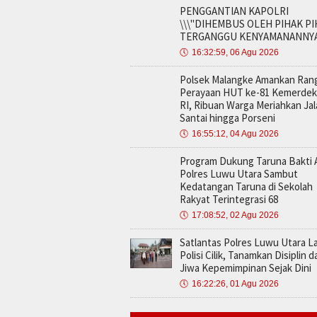
PENGGANTIAN KAPOLRI
\\\"DIHEMBUS OLEH PIHAK P
TERGANGGU KENYAMANANNYA\
🕔
16:32:59, 06 Agu 2026
Polsek Malangke Amankan Ran
Perayaan HUT ke-81 Kemerde
RI, Ribuan Warga Meriahkan Ja
Santai hingga Porseni
🕔
16:55:12, 04 Agu 2026
Program Dukung Taruna Bakti 
Polres Luwu Utara Sambut
Kedatangan Taruna di Sekolah
Rakyat Terintegrasi 68
🕔
17:08:52, 02 Agu 2026
Satlantas Polres Luwu Utara La
Polisi Cilik, Tanamkan Disiplin d
Jiwa Kepemimpinan Sejak Dini
🕔
16:22:26, 01 Agu 2026