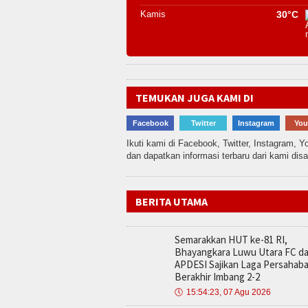
Kamis
30°C
TEMUKAN JUGA KAMI DI
Facebook
Twitter
Instagram
You
Ikuti kami di Facebook, Twitter, Instagram, Y
dan dapatkan informasi terbaru dari kami dis
BERITA UTAMA
Semarakkan HUT ke-81 RI,
Bhayangkara Luwu Utara FC d
APDESI Sajikan Laga Persahab
Berakhir Imbang 2-2
🕔
15:54:23, 07 Agu 2026