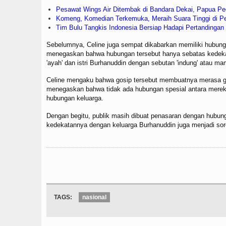
Pesawat Wings Air Ditembak di Bandara Dekai, Papua P
Komeng, Komedian Terkemuka, Meraih Suara Tinggi di P
Tim Bulu Tangkis Indonesia Bersiap Hadapi Pertanding
Sebelumnya, Celine juga sempat dikabarkan memiliki hubun
menegaskan bahwa hubungan tersebut hanya sebatas kedeka
'ayah' dan istri Burhanuddin dengan sebutan 'indung' atau ma
Celine mengaku bahwa gosip tersebut membuatnya merasa ge
menegaskan bahwa tidak ada hubungan spesial antara merek
hubungan keluarga.
Dengan begitu, publik masih dibuat penasaran dengan hubun
kedekatannya dengan keluarga Burhanuddin juga menjadi sor
TAGS:
nasional