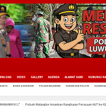
WNLOAD
VIDEO
GALLERY
AGENDA
ALAMAT KAMI
HUBUNGI KA
EBUNTA
BISNIS & EKONOMI
POLSEK MALANGKE
HUKUM DAN POLITIK
OLAHRAG
an Perayaan HUT ke-81 Kemerdekaan RI, Ribuan Warga Meriahkan Jalan San