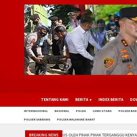
TENTANG KAMI
BERITA
INDEX BERITA
DO
INTERNASIONAL
NASIONAL
POLDA
LUWU UTARA
POLSEK BA
POLSEK SABBANG
POLSEK MALANGKE BARAT
PIHAK TERGANGGU KENYAMANANNYA\\\"
Polsek Malangke Amankan Rangkai
BREAKING NEWS