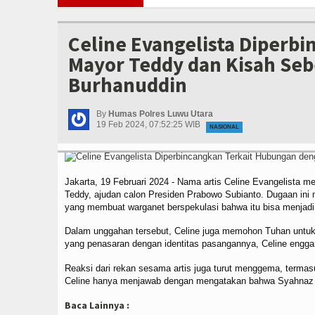
Utara Hentikan Penyelidikan Dugaan Perselingkuhan Oknum Anggota
Perk
I di Sidrap, Dukung Swasembada Pangan Nasional
Semarakkan HUT ke-81 RI
Celine Evangelista Diperb
ara Sambut Kedatangan Taruna di Sekolah Rakyat Terintegrasi 68
Satlant
Mayor Teddy dan Kisah Se
apolres Jajaran Serta Lantik Karolog dan Kapolresta Gowa
Kurang dari 
Burhanuddin
PIHAK TERGANGGU KENYAMANANNYA\\\"
Polsek Malangke Amankan Rangkai
Utara Hentikan Penyelidikan Dugaan Perselingkuhan Oknum Anggota
Perk
I di Sidrap, Dukung Swasembada Pangan Nasional
Semarakkan HUT ke-81 RI
By
Humas Polres Luwu Utara
19 Feb 2024, 07:52:25 WIB
NASIONAL
Jakarta, 19 Februari 2024 - Nama artis Celine Evangelista 
Teddy, ajudan calon Presiden Prabowo Subianto. Dugaan ini
yang membuat warganet berspekulasi bahwa itu bisa menjadi 
Dalam unggahan tersebut, Celine juga memohon Tuhan untuk
yang penasaran dengan identitas pasangannya, Celine enggan
Reaksi dari rekan sesama artis juga turut menggema, terma
Celine hanya menjawab dengan mengatakan bahwa Syahnaz a
Baca Lainnya :