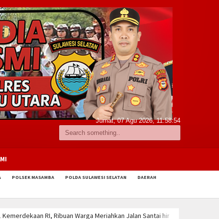
Jumat, 07 Agu 2026,
11:58:55
MI
A
POLSEK MASAMBA
POLDA SULAWESI SELATAN
DAERAH
tai hingga Porseni
Program Dukung Taruna Bakti Akpol, Polres Luwu Uta