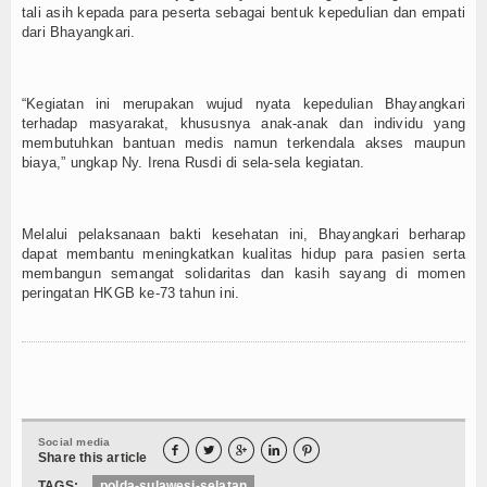
tali asih kepada para peserta sebagai bentuk kepedulian dan empati
dari Bhayangkari.
“Kegiatan ini merupakan wujud nyata kepedulian Bhayangkari
terhadap masyarakat, khususnya anak-anak dan individu yang
membutuhkan bantuan medis namun terkendala akses maupun
biaya,” ungkap Ny. Irena Rusdi di sela-sela kegiatan.
Melalui pelaksanaan bakti kesehatan ini, Bhayangkari berharap
dapat membantu meningkatkan kualitas hidup para pasien serta
membangun semangat solidaritas dan kasih sayang di momen
peringatan HKGB ke-73 tahun ini.
Social media





Share this article
TAGS:
polda-sulawesi-selatan