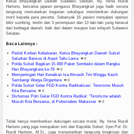
Ketua Bhayangkari Daerah Sulawesi Selatan, Ny. Irena Rusdi
Hartono, bersama jajaran pengurus Bhayangkari juga hadir secara
langsung memutarkan kegiatan sekaligus memberikan dukungan
moril kepada para peserta. Sebanyak 16 pasien menjalani operasi
bibir sumbing, terdiri dari 3 perempuan dan 13 laki-laki yang berasal
dari berbagai daerah, baik dari dalam maupun luar wilayah Sulawesi
Selatan.
Baca Lainnya :
Peduli Korban Kebakaran, Ketua Bhayangkari Daerah Sulsel
Salurkan Bansos di Aspol Tallo Lama
0
Polda Sulsel Bagikan 15.000 Paket Sembako dalam Rangka
Hari Bhayangkara ke-79
0
Memperingati Hari Kenaikan Isa Almasih Tim Minggu Kasih
Sambangi Warga Dirgantara
0
Polda Sulsel Gelar FGD Kontra Radikalisasi: Terorisme Musuh
Kita Bersama
0
Divhumas Polri Gelar FGD Kontra Radikal: “Terorisme adalah
Musuh Kita Bersama, di Polrestabes Makassar
0
Tidak hanya memberikan dukungan secara moral, Ny. Irena Rusdi
Hartono yang juga merupakan istri dari Kapolda Sulsel, Irjen Pol. Dr.
Rusdi Hartono, M.Si., juga menyerahkan langsung bingkisan dan