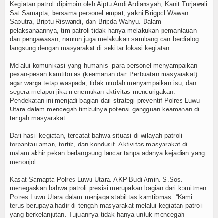
Kegiatan patroli dipimpin oleh Aiptu Andi Ardiansyah, Kanit Turjawali
Sat Samapta, bersama personel empat, yakni Brigpol Wawan
Saputra, Briptu Riswandi, dan Bripda Wahyu. Dalam
pelaksanaannya, tim patroli tidak hanya melakukan pemantauan
dan pengawasan, namun juga melakukan sambang dan berdialog
langsung dengan masyarakat di sekitar lokasi kegiatan.
Melalui komunikasi yang humanis, para personel menyampaikan
pesan-pesan kamtibmas (keamanan dan Perbuatan masyarakat)
agar warga tetap waspada, tidak mudah menyampaikan isu, dan
segera melapor jika menemukan aktivitas mencurigakan.
Pendekatan ini menjadi bagian dari strategi preventif Polres Luwu
Utara dalam mencegah timbulnya potensi gangguan keamanan di
tengah masyarakat.
Dari hasil kegiatan, tercatat bahwa situasi di wilayah patroli
terpantau aman, tertib, dan kondusif. Aktivitas masyarakat di
malam akhir pekan berlangsung lancar tanpa adanya kejadian yang
menonjol.
Kasat Samapta Polres Luwu Utara, AKP Budi Amin, S.Sos,
menegaskan bahwa patroli presisi merupakan bagian dari komitmen
Polres Luwu Utara dalam menjaga stabilitas kamtibmas. “Kami
terus berupaya hadir di tengah masyarakat melalui kegiatan patroli
yang berkelanjutan. Tujuannya tidak hanya untuk mencegah