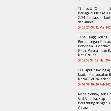
Timnas U-23 Indonesi
Berlaga di Piala Asia 
2024: Persiapan, Tan
dan Ambisi
🕔
12:27:08, 31 Mar 20
Tensi Tinggi Jelang
Pertandingan Timnas
Indonesia vs Vietnam:
6 Poin Vietnam dan K
Mati Garuda
🕔
11:53:37, 19 Mar 202
CEO Aprillia Racing A
Usulan Penyusutan B
MotoGP di Italia dan 
🕔
07:38:39, 20 Feb 20
Kyle Colonna, Bek Ti
Asal Amerika, Siap
Bergabung dengan T
Vietnam