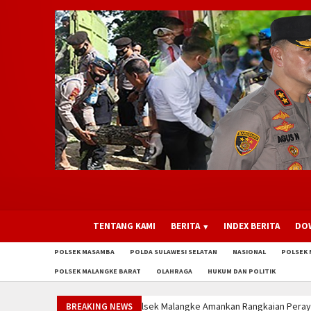
TENTANG KAMI
BERITA
INDEX BERITA
DO
POLSEK MASAMBA
POLDA SULAWESI SELATAN
NASIONAL
POLSEK 
POLSEK MALANGKE BARAT
OLAHRAGA
HUKUM DAN POLITIK
angkaian Perayaan HUT ke-81 Kemerdekaan RI, Ribuan Warga Meriahkan Jal
BREAKING NEWS