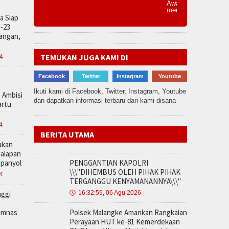
a Siap
U-23
tangan,
TEMUKAN JUGA KAMI DI
24
Facebook
Twitter
Instagram
Youtube
Ikuti kami di Facebook, Twitter, Instagram, Youtube
 Ambisi
dan dapatkan informasi terbaru dari kami disana
artu
4
BERITA UTAMA
jukan
alapan
Spanyol
PENGGANTIAN KAPOLRI
\\\"DIHEMBUS OLEH PIHAK PIHAK
24
TERGANGGU KENYAMANANNYA\\\"
nggi
🕔
16:32:59, 06 Agu 2026
imnas
Polsek Malangke Amankan Rangkaian
Perayaan HUT ke-81 Kemerdekaan