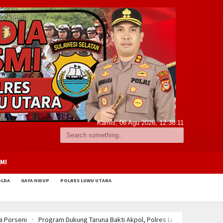
Kamis, 06 Agu 2026,
12:38:12
MI
OLDA
GAYA HIDUP
POLRES LUWU UTARA
uwu Utara Sambut Kedatangan Taruna di Sekolah Rakyat Terintegrasi 68