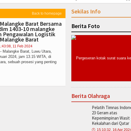
an Oknum Anggota
Perkuat Sinergitas Tiga Pilar, Bhabinkamtibmas Pol
Sekilas Info
Personel Perkuat Kinerja, Bag SDM Polres Luwu Utara Gelar Supervisi Tahap
Back to homepage
erintegrasi 68
Satlantas Polres Luwu Utara Latih 28 Polisi Cilik, Tanamka
k Malangke Barat Bersama
Berita Foto
sta Gowa
Kurang dari 24 Jam, Tim URC Satreskrim Polres Luwu Utara Rin
odim 1403-10 malangke
n Pengawalan Logistik
alangke Amankan Rangkaian Perayaan HUT ke-81 Kemerdekaan RI, Ribuan Wa
 Malangke Barat
an Oknum Anggota
Perkuat Sinergitas Tiga Pilar, Bhabinkamtibmas Pol
1:43:08, 11 Feb 2024
Personel Perkuat Kinerja, Bag SDM Polres Luwu Utara Gelar Supervisi Tahap
- Malangke Barat, Luwu Utara,
ruari 2024, jam 13.15 WITA, di
ara, sebuah prosesi yang penting
Berita Olahraga
Pelatih Timnas Indon
23 Geram atas
Kepemimpinan Wasit 
Kekalahan dari Qatar
🕔
15:10:32, 16 Apr 202