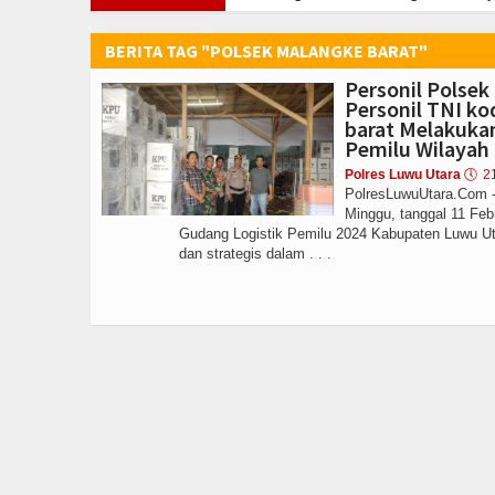
, Sipropam Polres Luwu Utara Hentikan Penyelidikan Dugaan Perselingkuh
n Raya Jagung Kuartal III di Sidrap, Dukung Swasembada Pangan Nasional
BERITA TAG "POLSEK MALANGKE BARAT"
ti Akpol, Polres Luwu Utara Sambut Kedatangan Taruna di Sekolah Rakyat T
Personil Polse
ijab Pejabat Utama dan Kapolres Jajaran Serta Lantik Karolog dan Kapolre
Personil TNI k
"DIHEMBUS OLEH PIHAK PIHAK TERGANGGU KENYAMANANNYA\\\"
barat Melakuka
Polsek M
Pemilu Wilayah
, Sipropam Polres Luwu Utara Hentikan Penyelidikan Dugaan Perselingkuh
Polres Luwu Utara
🕔
2
n Raya Jagung Kuartal III di Sidrap, Dukung Swasembada Pangan Nasional
PolresLuwuUtara.Com -
Minggu, tanggal 11 Feb
Gudang Logistik Pemilu 2024 Kabupaten Luwu Ut
dan strategis dalam . . .