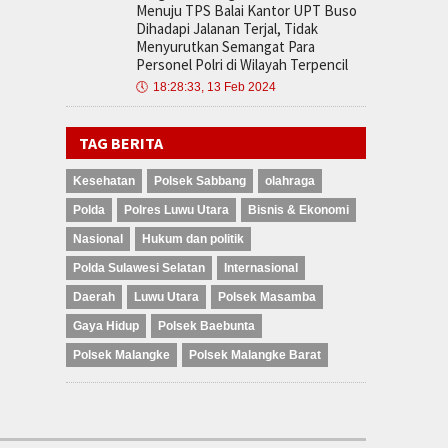
Menuju TPS Balai Kantor UPT Buso
Dihadapi Jalanan Terjal, Tidak
Menyurutkan Semangat Para
Personel Polri di Wilayah Terpencil
🕔
18:28:33, 13 Feb 2024
TAG BERITA
Kesehatan
Polsek Sabbang
olahraga
Polda
Polres Luwu Utara
Bisnis & Ekonomi
Nasional
Hukum dan politik
Polda Sulawesi Selatan
Internasional
Daerah
Luwu Utara
Polsek Masamba
Gaya Hidup
Polsek Baebunta
Polsek Malangke
Polsek Malangke Barat