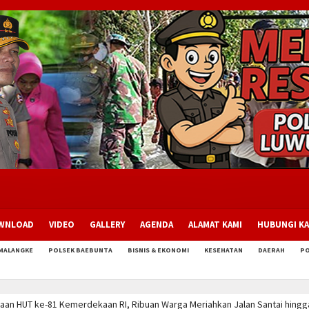
WNLOAD
VIDEO
GALLERY
AGENDA
ALAMAT KAMI
HUBUNGI KA
MALANGKE
POLSEK BAEBUNTA
BISNIS & EKONOMI
KESEHATAN
DAERAH
P
an Santai hingga Porseni
Program Dukung Taruna Bakti Akpol, Polres L