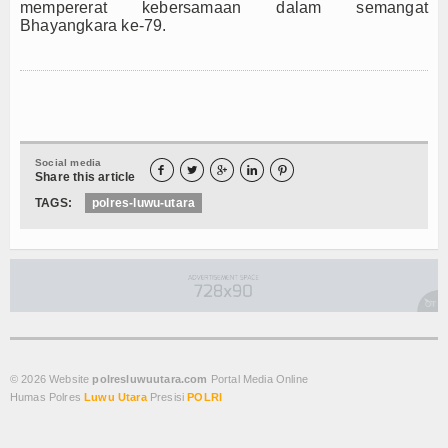
mempererat kebersamaan dalam semangat
Bhayangkara ke-79.
Social media





Share this article
TAGS:
polres-luwu-utara
© 2026 Website
polresluwuutara.com
Portal Media Online
Humas Polres
Luwu Utara
Presisi
POLRI