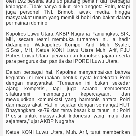
oleh 192 peserta atau 96 pasang pemain dari berbagai
kalangan. Tidak hanya diikuti oleh anggota Polri, tetapi
juga personel TNI, Brimob, awak media, hingga
masyarakat umum yang memiliki hobi dan bakat dalam
permainan domino.
Kapolres Luwu Utara, AKBP Nugraha Pamungkas, SIK,
MH, secara resmi membuka turnamen ini. Ia hadir
didampingi Wakapolres Kompol Andi Muh. Syafei,
S.Sos., MH, Ketua KONI Luwu Utara Muh. Arif, PJU
Polres Luwu Utara, perwira dan kapolsek jajaran serta
para pengurus dan panitia dari PORDI Luwu Utara.
Dalam berbagai hal, Kapolres menyampaikan bahwa
kegiatan ini merupakan bentuk nyata kedekatan Polri
dengan masyarakat. “Turnamen ini bukan sekedar
ajang kompetisi, tapi juga sarana mempererat
silaturahmi, membangun kepercayaan, dan
mewujudkan komunikasi yang harmonis antara Polri
dan masyarakat. Hal ini sejalan dengan semangat HUT
Bhayangkara ke-79 dan tema besar kita tahun ini: Polri
Presisi untuk masyarakat Indonesia yang maju dan
sejahtera,” ujar AKBP Nugraha.
Ketua KONI Luwu Utara, Muh. Arif, turut memberikan