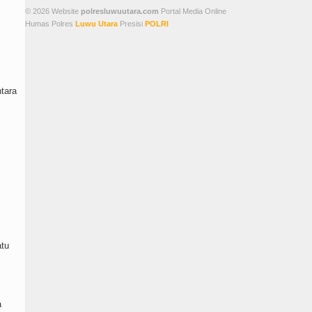
© 2026 Website
polresluwuutara.com
Portal Media Online
Humas Polres
Luwu Utara
Presisi
POLRI
tara
atu
a