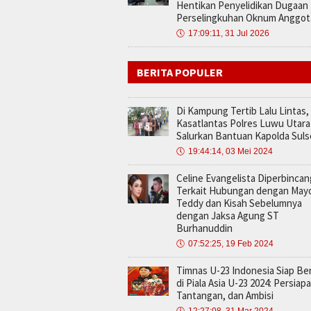
Hentikan Penyelidikan Dugaan
Perselingkuhan Oknum Anggot
🕔
17:09:11, 31 Jul 2026
BERITA POPULER
Di Kampung Tertib Lalu Lintas,
Kasatlantas Polres Luwu Utara
Salurkan Bantuan Kapolda Suls
🕔
19:44:14, 03 Mei 2024
Celine Evangelista Diperbinca
Terkait Hubungan dengan May
Teddy dan Kisah Sebelumnya
dengan Jaksa Agung ST
Burhanuddin
🕔
07:52:25, 19 Feb 2024
Timnas U-23 Indonesia Siap Be
di Piala Asia U-23 2024: Persiap
Tantangan, dan Ambisi