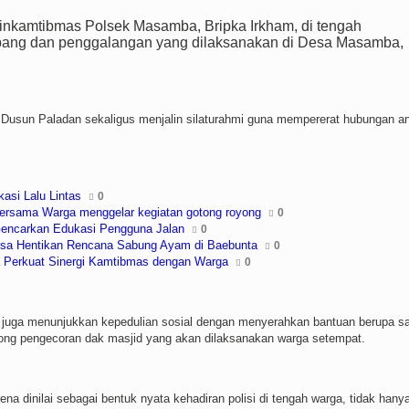
inkamtibmas Polsek Masamba, Bripka Irkham, di tengah
ambang dan penggalangan yang dilaksanakan di Desa Masamba,
Dusun Paladan sekaligus menjalin silaturahmi guna mempererat hubungan an
asi Lalu Lintas
0
rsama Warga menggelar kegiatan gotong royong
0
 Gencarkan Edukasi Pengguna Jalan
0
esa Hentikan Rencana Sabung Ayam di Baebunta
0
Perkuat Sinergi Kamtibmas dengan Warga
0
uga menunjukkan kepedulian sosial dengan menyerahkan bantuan berupa s
ong pengecoran dak masjid yang akan dilaksanakan warga setempat.
ena dinilai sebagai bentuk nyata kehadiran polisi di tengah warga, tidak hany