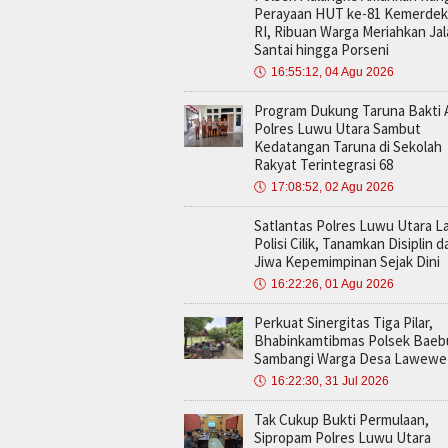
Perayaan HUT ke-81 Kemerde
RI, Ribuan Warga Meriahkan Ja
Santai hingga Porseni
🕔
16:55:12, 04 Agu 2026
Program Dukung Taruna Bakti 
Polres Luwu Utara Sambut
Kedatangan Taruna di Sekolah
Rakyat Terintegrasi 68
🕔
17:08:52, 02 Agu 2026
Satlantas Polres Luwu Utara La
Polisi Cilik, Tanamkan Disiplin d
Jiwa Kepemimpinan Sejak Dini
🕔
16:22:26, 01 Agu 2026
Perkuat Sinergitas Tiga Pilar,
Bhabinkamtibmas Polsek Baeb
Sambangi Warga Desa Lawewe
🕔
16:22:30, 31 Jul 2026
Tak Cukup Bukti Permulaan,
Sipropam Polres Luwu Utara