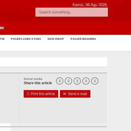
Kamis, 06 Agu 2026,
MI
TIK
POLRES LUWU UTARA
GAYA HIDUP
POLSEK MASAMBA
Social media





Share this article

Print this article
✉
Send e-mail