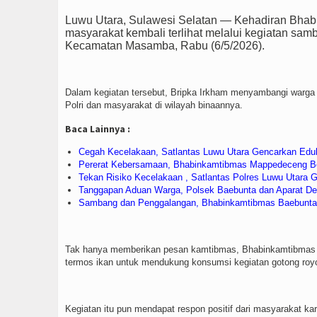
Luwu Utara, Sulawesi Selatan — Kehadiran Bhab
masyarakat kembali terlihat melalui kegiatan s
Kecamatan Masamba, Rabu (6/5/2026).
Dalam kegiatan tersebut, Bripka Irkham menyambangi warga 
Polri dan masyarakat di wilayah binaannya.
Baca Lainnya :
Cegah Kecelakaan, Satlantas Luwu Utara Gencarkan Eduk
Pererat Kebersamaan, Bhabinkamtibmas Mappedeceng Be
Tekan Risiko Kecelakaan , Satlantas Polres Luwu Utara
Tanggapan Aduan Warga, Polsek Baebunta dan Aparat D
Sambang dan Penggalangan, Bhabinkamtibmas Baebunta 
Tak hanya memberikan pesan kamtibmas, Bhabinkamtibmas j
termos ikan untuk mendukung konsumsi kegiatan gotong roy
Kegiatan itu pun mendapat respon positif dari masyarakat kar