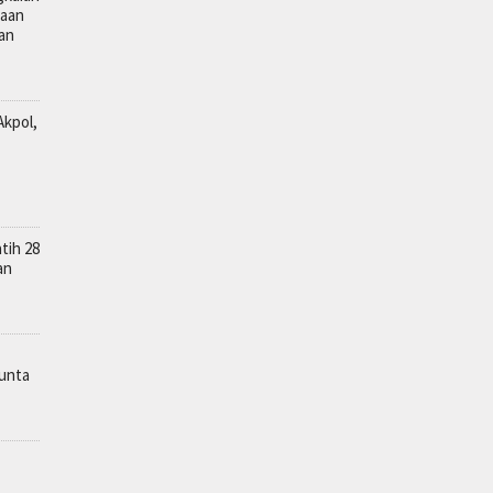
kaan
lan
Akpol,
tih 28
an
unta