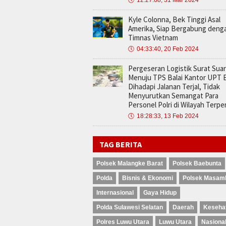
🕔
12:27:08, 31 Mar 2024
Kyle Colonna, Bek Tinggi Asal
Amerika, Siap Bergabung deng
Timnas Vietnam
🕔
04:33:40, 20 Feb 2024
Pergeseran Logistik Surat Sua
Menuju TPS Balai Kantor UPT 
Dihadapi Jalanan Terjal, Tidak
Menyurutkan Semangat Para
Personel Polri di Wilayah Terpen
🕔
18:28:33, 13 Feb 2024
TAG BERITA
Polsek Malangke Barat
Polsek Baebunta
Polda
Bisnis & Ekonomi
Polsek Masam
Internasional
Gaya Hidup
Polda Sulawesi Selatan
Daerah
Keseha
Polres Luwu Utara
Luwu Utara
Nasiona