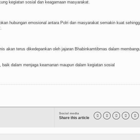
ung kegiatan sosial dan keagamaan masyarakat.
apkan hubungan emosional antara Polri dan masyarakat semakin kuat sehingg
.
s akan terus dikedepankan oleh jajaran Bhabinkamtibmas dalam membang
at, baik dalam menjaga keamanan maupun dalam kegiatan sosial
Social media





Share this article