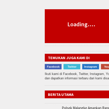
Loading....
TEMUKAN JUGA KAMI DI
Facebook
Twitter
Instagram
You
Ikuti kami di Facebook, Twitter, Instagram, Y
dan dapatkan informasi terbaru dari kami dis
BERITA UTAMA
Polsek Malangke Amankan Ran