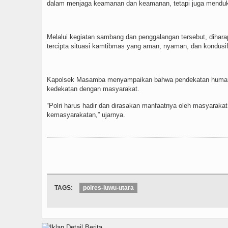
dalam menjaga keamanan dan keamanan, tetapi juga menduk
Melalui kegiatan sambang dan penggalangan tersebut, dihar
tercipta situasi kamtibmas yang aman, nyaman, dan kondusif
Kapolsek Masamba menyampaikan bahwa pendekatan humani
kedekatan dengan masyarakat.
“Polri harus hadir dan dirasakan manfaatnya oleh masyarak
kemasyarakatan,” ujarnya.
TAGS:
polres-luwu-utara