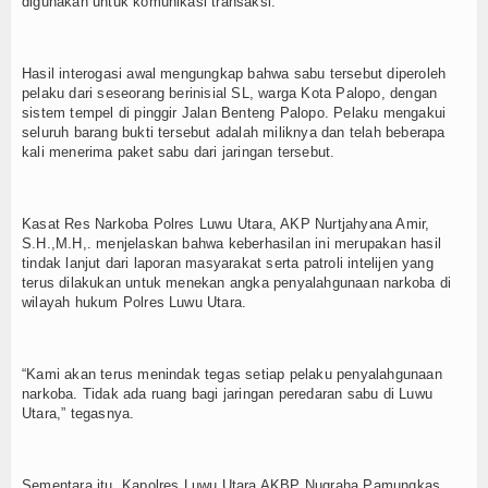
digunakan untuk komunikasi transaksi.
Hasil interogasi awal mengungkap bahwa sabu tersebut diperoleh
pelaku dari seseorang berinisial SL, warga Kota Palopo, dengan
sistem tempel di pinggir Jalan Benteng Palopo. Pelaku mengakui
seluruh barang bukti tersebut adalah miliknya dan telah beberapa
kali menerima paket sabu dari jaringan tersebut.
Kasat Res Narkoba Polres Luwu Utara, AKP Nurtjahyana Amir,
S.H.,M.H,. menjelaskan bahwa keberhasilan ini merupakan hasil
tindak lanjut dari laporan masyarakat serta patroli intelijen yang
terus dilakukan untuk menekan angka penyalahgunaan narkoba di
wilayah hukum Polres Luwu Utara.
“Kami akan terus menindak tegas setiap pelaku penyalahgunaan
narkoba. Tidak ada ruang bagi jaringan peredaran sabu di Luwu
Utara,” tegasnya.
Sementara itu, Kapolres Luwu Utara AKBP Nugraha Pamungkas,