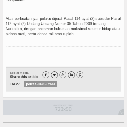
Atas perbuatannya, pelaku dijerat Pasal 114 ayat (2) subsider Pasal
112 ayat (2) Undang-Undang Nomor 35 Tahun 2009 tentang
Narkotika, dengan ancaman hukuman maksimal seumur hidup atau
pidana mati, serta denda miliaran rupiah.
Social media





Share this article
TAGS:
polres-luwu-utara