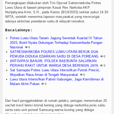
Penangkapan dilakukan oleh Tim Opsnal Satresnarkoba Polres
Luwu Utara di bawah pimpinan Kasat Res Narkoba AKP
Nurtjahyana Amir, S.H., pada Kamis (8/10/2025) sekitar pukul 14.30
WITA, setelah menerima laporan masyarakat yang mencurigai
adanya aktivitas peredaran sabu di wilayah tersebut.
Baca Lainnya :
Polres Luwu Utara Tanam Jagung Serentak Kuartal IV Tahun
2025, Bukti Nyata Dukungan Terhadap Swasembada Pangan
Nasional
0
SATRESNARKOBA POLRES LUWU UTARA BEKUK DUA
PEMUDA DIDUGA EDARKAN SABU DI DESA POREANG
0
ANTISIPASI BANJIR, POLSEK BAEBUNTA SALURKAN
PERAHU RAKIT UNTUK WARGA DESA BERINGIN JAYA
0
Sat Samapta Polres Luwu Utara Intensifkan Patroli Presisi,
Wujudkan Rasa Aman di Tengah Masyarakat
0
Luwu Utara Intensifkan Patroli Gabungan, Jaga Kamtibmas di
Malam Akhir Pekan
0
Dari hasil penggeledahan di rumah pelaku, petugas menemukan 25
sachet kecil berisi kristal bening yang diduga narkotika jenis sabu
serta satu unit ponsel Samsung warna kuning yang diduga