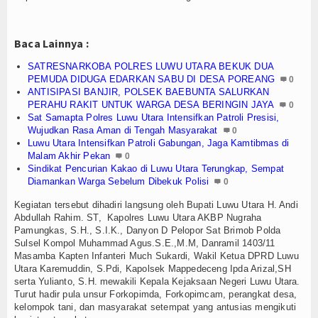
Baca Lainnya :
SATRESNARKOBA POLRES LUWU UTARA BEKUK DUA
PEMUDA DIDUGA EDARKAN SABU DI DESA POREANG
0
ANTISIPASI BANJIR, POLSEK BAEBUNTA SALURKAN
PERAHU RAKIT UNTUK WARGA DESA BERINGIN JAYA
0
Sat Samapta Polres Luwu Utara Intensifkan Patroli Presisi,
Wujudkan Rasa Aman di Tengah Masyarakat
0
Luwu Utara Intensifkan Patroli Gabungan, Jaga Kamtibmas di
Malam Akhir Pekan
0
Sindikat Pencurian Kakao di Luwu Utara Terungkap, Sempat
Diamankan Warga Sebelum Dibekuk Polisi
0
Kegiatan tersebut dihadiri langsung oleh Bupati Luwu Utara H. Andi
Abdullah Rahim. ST, Kapolres Luwu Utara AKBP Nugraha
Pamungkas, S.H., S.I.K., Danyon D Pelopor Sat Brimob Polda
Sulsel Kompol Muhammad Agus.S.E.,M.M, Danramil 1403/11
Masamba Kapten Infanteri Much Sukardi, Wakil Ketua DPRD Luwu
Utara Karemuddin, S.Pdi, Kapolsek Mappedeceng Ipda Arizal,SH
serta Yulianto, S.H. mewakili Kepala Kejaksaan Negeri Luwu Utara.
Turut hadir pula unsur Forkopimda, Forkopimcam, perangkat desa,
kelompok tani, dan masyarakat setempat yang antusias mengikuti